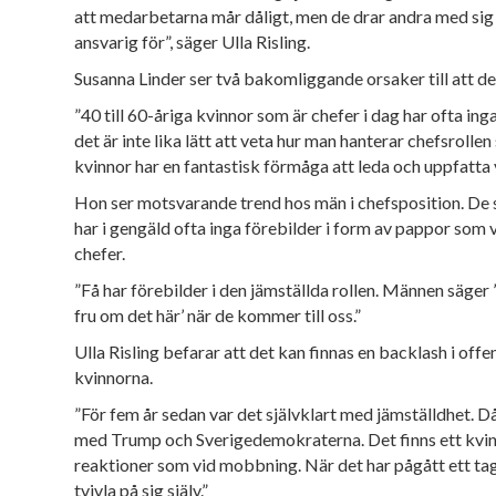
att medarbetarna mår
dåligt, men de drar andra med sig 
ansvarig för”, säger Ulla Risling.
Susanna Linder ser två bakomliggande orsaker till att d
”40 till 60-åriga kvinnor som är chefer
i dag har ofta ing
det
är inte lika lätt att veta hur man hanterar
chefsrollen 
kvinnor har en fantastisk förmåga att leda och
uppfatta 
Hon ser motsvarande trend hos män i chefsposition. De 
har i gengäld ofta inga förebilder i form av
pappor som va
chefer.
”Få har förebilder i den jämställda rollen. Männen säger
fru om det här’ när de kommer till oss.”
U
lla Risling
befarar att det kan finnas en backlash i offe
kvinnorna.
”För fem år sedan var det självklart med jämställdhet. Då
med Trump och Sverigedemokraterna. Det
finns ett kvi
reaktioner som vid mobbning. När det har pågått ett tag
tvivla på sig själv.”