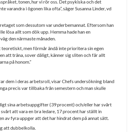
språket, tonen, hur vi rör oss. Det psykiska och det
nte varandra i ögonen lika ofta”, säger Susanna Linder, vd
företaget som dessutom var underbemannat. Eftersom han
ulle lösa allt som dök upp. Hemma hade han en
 på väg den närmaste månaden.
nt teoretiskt, men
förmår ändå inte prioritera sin egen
en att träna, sover dåligt, känner sig
sliten och får allt
grarna på honom.”
rar dem i deras
arbetsroll, visar Chefs undersökning bland
nga precis var tillbaka från semestern och man skulle
digt sina arbetsuppgifter (39 procent) och/eller har svårt
svårt att vara en bra ledare, 17 procent har ställt in
n av fyra uppger att det har hindrat dem på annat sätt.
ing att dubbelkolla.