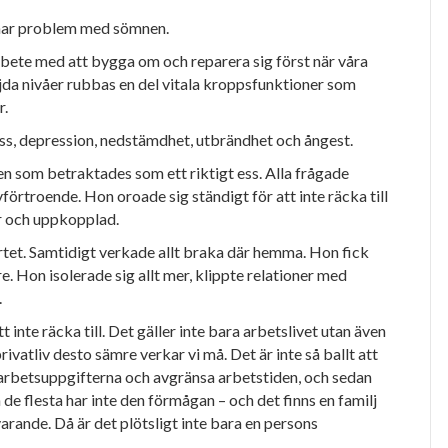
 har problem med sömnen.
 arbete med att bygga om och reparera sig först när våra
jda nivåer rubbas en del vitala
kroppsfunktioner som
r.
, depression, nedstämdhet, utbrändhet och ångest.
en som betraktades som ett riktigt ess. Alla frågade
förtroende. Hon oroade sig ständigt för att inte räcka till
ar och uppkopplad.
rtet. Samtidigt verkade allt braka där hemma. Hon fick
e. Hon isolerade sig allt mer, klippte relationer med
.
nte räcka till. Det gäller inte bara arbetslivet utan även
ivatliv desto sämre verkar vi må. Det är inte så ballt att
ra arbetsuppgifterna och avgränsa arbetstiden, och sedan
n de flesta har
inte den förmågan – och det finns en familj
arande. Då är det plötsligt inte bara en persons