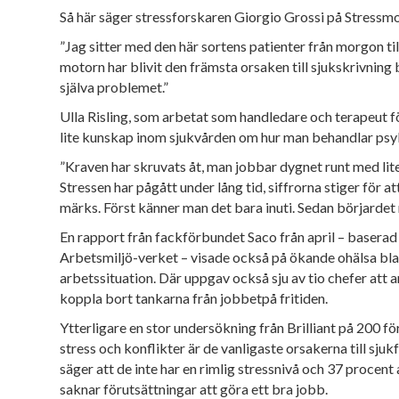
Så här säger stressforskaren Giorgio Grossi på Stressm
”Jag sitter med den här sortens patienter från morgon ti
motorn
har blivit den främsta orsaken till sjuk
skrivning 
själva problemet.”
Ulla Risling, som arbetat som handledare och terapeut fö
lite kunskap inom sjukvården om hur man behandlar psyk
”Kraven har skruvats åt, man jobbar
dygnet runt med lite
Stressen
har pågått under lång tid, siffrorna stiger för at
märks. Först
känner man det bara inuti. Sedan börjar
det
En rapport från fackförbundet Saco från april – baserad 
Arbetsmiljö-
verket – visade också på ökande ohälsa bla
arbetssituation. Där
uppgav också sju av tio chefer att a
koppla bort tankarna från jobbet
på fritiden.
Ytterligare en stor undersökning från Brilliant på 200 
stress och konflikter är de vanligaste orsakerna till sju
säger att de inte har en rimlig stressnivå och 37 procent
saknar förutsättningar att göra ett bra jobb.