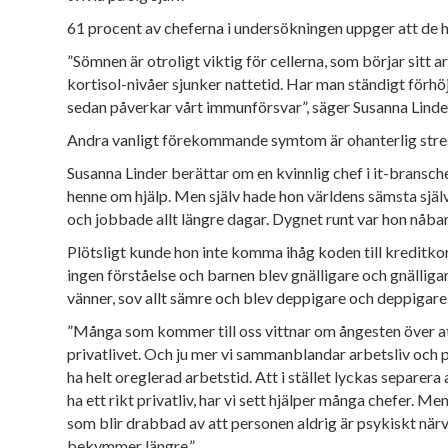
61 procent av cheferna i undersökningen uppger att de
”Sömnen är otroligt viktig för cellerna, som börjar sitt
kortisol-
nivåer sjunker nattetid. Har man ständigt
förhö
sedan påverkar vårt immunförsvar”, säger Susanna Linde
A
ndra vanligt
förekommande symtom är ohanterlig stress
Susanna Linder berättar
om en kvinnlig chef i
it-bransch
henne om hjälp. Men själv hade hon världens sämsta själv
och jobbade allt längre dagar. Dygnet runt var hon nåb
Plötsligt kunde hon inte komma ihåg koden till kreditko
ingen förståelse och
barnen blev gnälligare
och gnälligar
vänner, sov allt sämre och blev deppigare och deppigare
”Många som kommer till oss vittnar om ångesten över att i
privatlivet. Och ju mer vi sammanblandar arbetsliv och pr
ha helt oreglerad arbets
tid. Att i stället lyckas separe
ha ett rikt privatliv, har vi sett hjälper många chefer. Me
som blir drabbad av att personen aldrig
är psykiskt närv
bekymmer längre.”