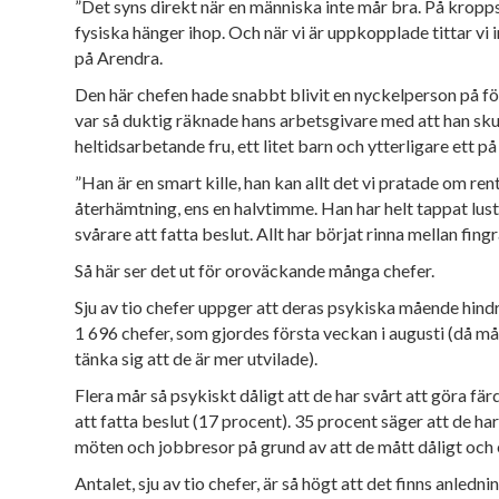
”Det syns direkt när en människa inte mår bra. På kropps
fysiska hänger ihop. Och när vi är uppkopplade tittar vi i
på Arendra.
Den här chefen hade snabbt blivit en nyckelperson på 
var så duktig räknade hans arbetsgivare med att han sk
heltidsarbetande fru, ett litet barn och ytterligare ett
”Han är en smart kille, han kan allt det vi pratade om re
åter
hämtning,
ens en halvtimme. Han har helt tappat lust
svårare att fatta beslut. Allt har börjat rinna mellan fin
Så här ser det ut för oroväckande många chefer.
Sju av tio chefer uppger att deras psykiska mående hind
1 696
chefer, som gjordes första veckan i augusti (då må
tänka sig att de är mer utvilade).
F
lera mår så
psykiskt dåligt att de har svårt att göra fär
att fatta beslut (17 procent). 35 procent säger att de har 
möten och jobbresor på grund av att de mått dåligt och e
Antalet, sju av tio chefer, är så högt att det finns anledn