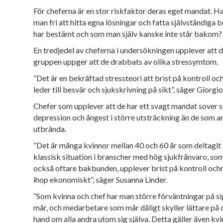
För cheferna är en stor riskfaktor deras eget mandat. Har
man fri att hitta egna lösningar och fatta självständiga
har bestämt och som man själv kanske inte står bakom?
En tredjedel av cheferna i undersök
ningen upplever att d
gruppen uppger att de drabbats av olika
stressymtom.
”Det är en bekräftad stressteori att brist på kontroll oc
leder till besvär och sjukskrivning på sikt”, säger Giorgio
C
hefer som upplever
att de har ett svagt mandat sover s
depression
och ångest i större utsträckning
än de som ans
utbrända.
”Det är många kvinnor mellan 40 och 60 år som deltagit 
klassisk
situation i branscher med hög sjukfrånvaro, s
också oftare
bakbunden, upplever brist på kontroll och
ihop ekonomiskt”, säger Susanna Linder.
”Som kvinna och chef har man större
förväntningar på s
mår,
och medarbetare som mår dåligt skyller lättare på 
hand om alla andra utom sig själva. Detta gäller även
kvi