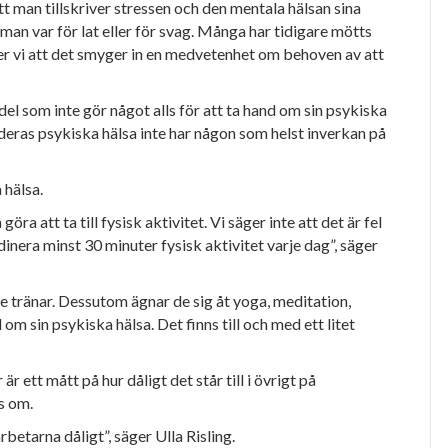
tt man tillskriver stressen
och den mentala hälsan sina
an var för lat eller för svag. Många har tidigare mötts
er
vi att det smyger in en medvetenhet om behoven av att
del som inte gör
något alls för att ta hand om sin psykiska
 deras psykiska hälsa inte har någon som helst inverkan på
 hälsa.
a att ta till fysisk aktivitet. Vi säger inte att det är fel
rdinera minst 30 minuter fysisk
aktivitet varje dag”, säger
 tränar. Dessutom ägnar de sig åt yoga, meditation,
om sin psykiska hälsa. Det finns till och med ett litet
 ett mått på hur dåligt det står till i övrigt på
s om.
etarna dåligt”, säger Ulla Risling.