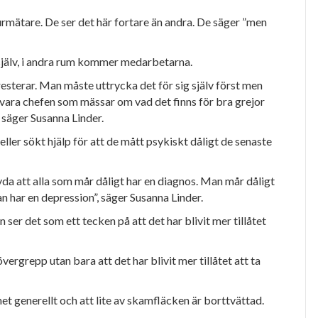
rmätare. De ser det här fortare än andra. De säger ”men
 själv, i andra rum kommer medarbetarna.
resterar. Man måste
uttrycka det för sig själv först men
 vara chefen som mässar om vad det finns för bra
grejor
, säger Susanna Linder.
ller sökt hjälp för att de mått psykiskt dåligt de senaste
yda att alla som mår
dåligt har en diagnos. Man mår dåligt
n har en depression”, säger Susanna Linder.
an ser det som ett
tecken på att det har blivit mer tillåtet
ergrepp utan bara att det har blivit mer tillåtet att ta
t generellt och att lite av skamfläcken är borttvättad.