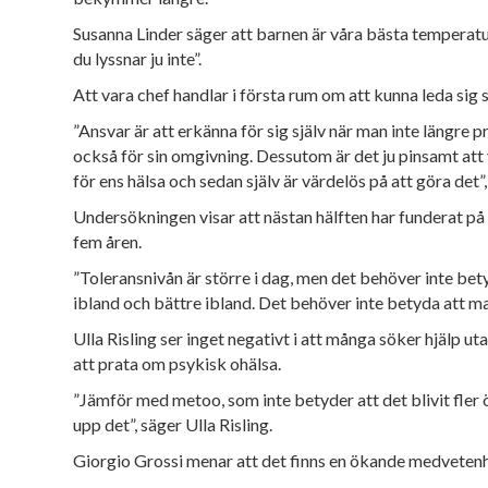
Susanna Linder säger att barnen är våra bästa temperatu
du lyssnar ju inte”.
Att vara chef handlar i första rum om att kunna leda sig
”Ansvar är att erkänna för sig själv när man inte
längre p
också för sin
omgivning. Dessutom är det
ju pinsamt att
för ens hälsa
och sedan själv är värdelös på att göra det”
Undersökningen visar att nästan hälften har funderat på e
fem åren.
”Toleransnivån är större i dag, men det behöver inte bet
ibland och bättre ibland. Det behöver inte betyda att ma
Ulla Risling ser inget negativt i att många söker hjälp ut
att
prata om psykisk ohälsa.
”Jämför med metoo, som inte betyder att det blivit fler öv
upp det”, säger Ulla Risling.
Giorgio Grossi menar att det finns en ökande medvetenhe