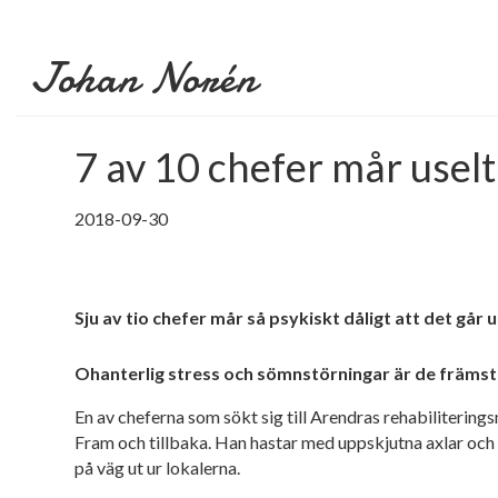
Johan Norén
7 av 10 chefer mår uselt
2018-09-30
Sju av tio chefer mår så psykiskt dåligt att det går
Ohanterlig stress och sömnstörningar är de främs
E
n av cheferna
som sökt sig till
Arendras rehabiliterings
Fram och tillbaka. Han hastar med uppskjutna axlar och 
på väg ut ur lokalerna.