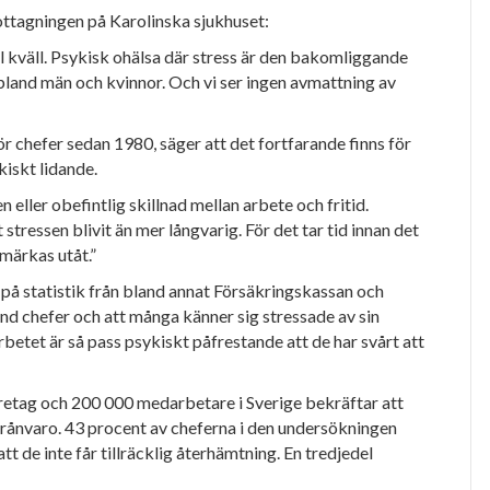
ottagningen på Karolinska sjukhuset:
ll kväll. Psykisk ohälsa där stress är den bakomliggande
bland män och kvinnor. Och vi ser ingen avmattning av
r chefer sedan 1980, säger att det fortfarande finns för
iskt lidande.
n eller obefintlig
skillnad mellan arbete och fritid.
t stressen blivit än mer långvarig.
För det tar tid innan det
 märkas utåt.”
på statistik från bland
annat Försäkringskassan och
nd chefer och att många känner sig stressade av sin
rbetet är så pass psykiskt påfrestande att de har svårt att
företag och 200 000 medarbetare i Sverige bekräftar att
kfrånvaro. 43 procent av cheferna
i den undersökningen
att de inte får tillräcklig återhämtning. En tredjedel