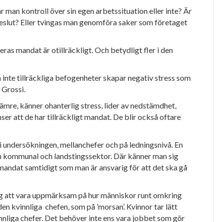
 man kontroll över sin egen arbetssituation eller inte? Är
 beslut? Eller tvingas man genomföra saker som företaget
eras mandat är otillräckligt. Och betydligt fler i den
h inte tillräckliga befogenheter skapar negativ stress som
 Grossi.
ämre, känner ohanterlig stress, lider av nedstämdhet,
er att de har tillräckligt mandat. De blir också oftare
i undersökningen, mellanchefer och på ledningsnivå. En
om kommunal och landstings
sektor. Där känner man sig
mandat samtidigt som man är ansvarig för att det ska gå
ig att vara uppmärksam
på hur människor runt omkring
den kvinnliga
chefen, som på ’morsan’. Kvinnor tar lätt
nnliga chefer. Det behöver inte ens
vara jobbet som gör