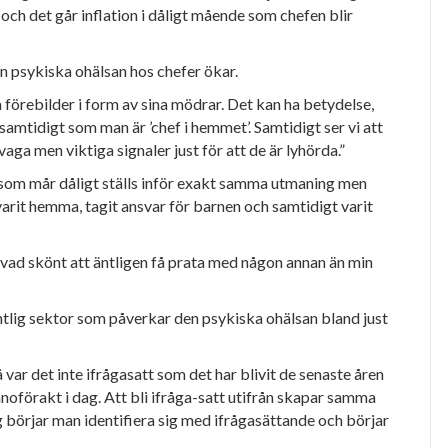
och det går inflation i dåligt mående som chefen blir
en psykiska ohälsan hos chefer ökar.
a förebilder i form av sina mödrar. Det kan ha betydelse,
samtidigt som man är ’chef i hemmet’. Samtidigt ser vi att
vaga men viktiga signaler just för
att de är lyhörda.”
som mår dåligt ställs
inför exakt samma utmaning men
rit hemma, tagit ansvar för barnen och samtidigt varit
 ’vad skönt att äntligen få prata med någon annan än min
ntlig
sektor som påverkar den
psykiska ohälsan bland just
 var det inte ifrågasatt som det har blivit de senaste åren
nnoförakt i dag. Att bli ifråga-
satt utifrån skapar samma
 börjar man identifiera sig med ifrågasättande och börjar