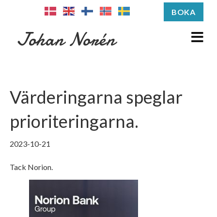
BOKA
M
Johan Norén
e
n
u
Värderingarna speglar
prioriteringarna.
2023-10-21
Tack Norion.